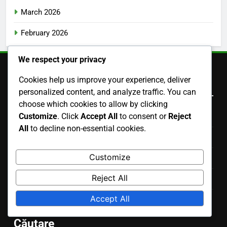
March 2026
February 2026
We respect your privacy
Cookies help us improve your experience, deliver
Informații legale
personalized content, and analyze traffic. You can
choose which cookies to allow by clicking
Customize
. Click
Accept All
to consent or
Reject
Despre noi
All
to decline non-essential cookies.
Termeni și condiții
Customize
Confidențialitatea ta
Reject All
Preferințe cookie
Accept All
Ia legătura cu noi
Căutare