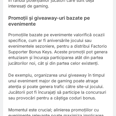
în rândul potențialilor jucători care sunt deja
interesați de gaming.
Promoții și giveaway-uri bazate pe
evenimente
Promoțiile bazate pe evenimente valorifică ocazii
specifice, cum ar fi aniversările jocului sau
evenimentele sezoniere, pentru a distribui Factorio
Supporter Bonus Keys. Aceste promoții pot genera
entuziasm și încuraja participarea atât din partea
jucătorilor noi, cât și din partea celor existenți.
De exemplu, organizarea unui giveaway în timpul
unui eveniment major de gaming poate atrage
atenția și poate genera trafic către site-ul jocului.
Jucătorii pot fi încurajați să participe la concursuri
sau provocări pentru a câștiga coduri bonus.
Momentul este crucial; alinierea promoțiilor cu
evenimente relevante poate maximiza implicarea