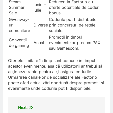
Steam
Reduceri la Factorio cu
Iunie –
Summer
oferte potențiale de coduri
Iulie
Sale
bonus.
Giveaway-
Codurile pot fi distribuite
uri
Diverse
prin concursuri pe rețele
comunitare
sociale.
Promoții în timpul
Convenții
Anual
evenimentelor precum PAX
de gaming
sau Gamescom.
Ofertele limitate în timp sunt comune în timpul
acestor evenimente, așa că utilizatorii ar trebui să
acționeze rapid pentru a-și asigura codurile.
Urmărirea canalelor de socializare ale Factorio
poate oferi actualizări oportună despre promoții și
evenimente unde codurile pot fi disponibile.
Next:
Post