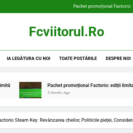
Pachet promoțional Factorio: e
Pachet promoțional Factorio: Prezentare generală a conținutului,
Fcviitorul.ro
Pachet promoțional Factorio: Comparare cu a
Chei bonus pentru susținătorii Factorio: Distribuția ch
IA LEGĂTURA CU NOI
TOATE POSTĂRILE
DESPRE NOI
Pachet promoțional Factorio: e
Pachet promoțional Factorio: Prezentare generală a conținutului,
Pachet promoțional Factorio: Comparare cu a
Pachet promoțional Factorio: ediții limitate, oferte spec
3 Months Ago
actorio Steam Key: Revânzarea cheilor, Politicile pieței, Considera