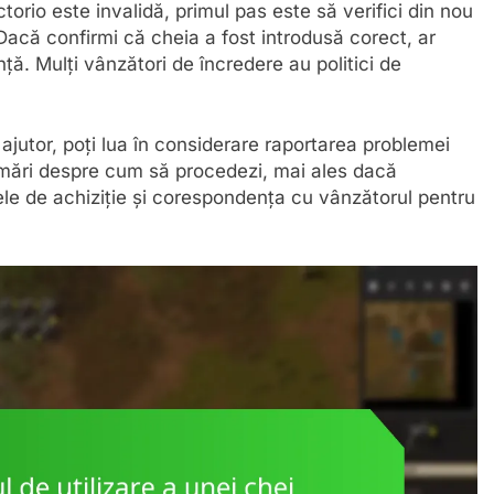
rio este invalidă, primul pas este să verifici din nou
Dacă confirmi că cheia a fost introdusă corect, ar
ță. Mulți vânzători de încredere au politici de
jutor, poți lua în considerare raportarea problemei
umări despre cum să procedezi, mai ales dacă
ele de achiziție și corespondența cu vânzătorul pentru