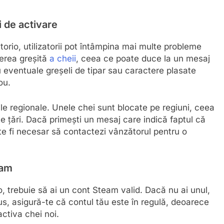
 de activare
torio, utilizatorii pot întâmpina mai multe probleme
erea greșită
a cheii
, ceea ce poate duce la un mesaj
u eventuale greșeli de tipar sau caractere plasate
ou.
iile regionale. Unele chei sunt blocate pe regiuni, ceea
e țări. Dacă primești un mesaj care indică faptul că
ate fi necesar să contactezi vânzătorul pentru o
eam
o, trebuie să ai un cont Steam valid. Dacă nu ai unul,
lus, asigură-te că contul tău este în regulă, deoarece
activa chei noi.