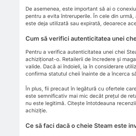
De asemenea, este important să ai o conexiune
pentru a evita întreruperile. În cele din urmă
este deja utilizată sau expirată, deoarece ac
Cum să verifici autenticitatea unei ch
Pentru a verifica autenticitatea unei chei Ste
achiziționat-o. Retailerii de încredere și mag
valide. Dacă ai îndoieli, ia în considerare utili
confirma statutul cheii înainte de a încerca să
În plus, fii precaut în legătură cu ofertele c
este semnificativ mai mic decât prețul de reta
nu este legitimă. Citește întotdeauna recenziil
achiziție.
Ce să faci dacă o cheie Steam este in