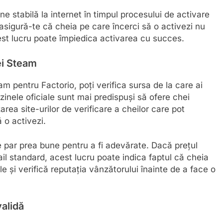
 stabilă la internet în timpul procesului de activare
, asigură-te că cheia pe care încerci să o activezi nu
est lucru poate împiedica activarea cu succes.
ei Steam
am pentru Factorio, poți verifica sursa de la care ai
azinele oficiale sunt mai predispuși să ofere chei
zarea site-urilor de verificare a cheilor care pot
 o activezi.
are par prea bune pentru a fi adevărate. Dacă prețul
il standard, acest lucru poate indica faptul că cheia
e și verifică reputația vânzătorului înainte de a face o
validă