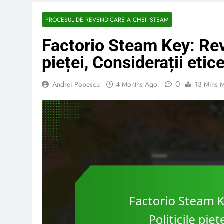
PROCESUL DE REVENDICARE A CHEII STEAM
Factorio Steam Key: Revâ
pieței, Considerații etic
0
Andrei Popescu
4 Months Ago
13 Mins 