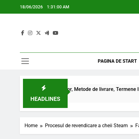
Skip
18/06/2026
1:31:01 AM
to
content
PAGINA DE START
Distribuția cheilor, Metode de livrare, Termene limită
HEADLINES
Home
Procesul de revendicare a cheii Steam
F