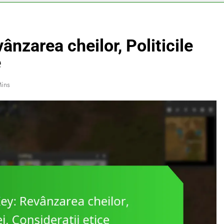
nzarea cheilor, Politicile
e
Mins