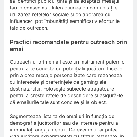
să identifici publicul țintă și să adaptezi mesajul
tău în consecință. Interacțiunea cu comunitățile,
utilizarea rețelelor sociale și colaborarea cu
influenceri pot îmbunătăți semnificativ eforturile
tale de outreach.
Practici recomandate pentru outreach prin
email
Outreach-ul prin email este un instrument puternic
pentru a te conecta cu potențialii jucători. Începe
prin a crea mesaje personalizate care rezonează
cu interesele și preferințele de gaming ale
destinatarului. Folosește subiecte atrăgătoare
pentru a crește ratele de deschidere și asigură-te
că emailurile tale sunt concise și la obiect.
Segmentează lista ta de emailuri în funcție de
demografia jucătorilor sau de interese pentru a
îmbunătăți angajamentul. De exemplu, ai putea
viza jucătorii experimentați cu sfaturi avansate, în