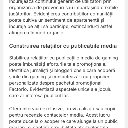
Încurajează conținutul generat de utilizatori prin
organizarea de provocări sau împărtășind creațiile
jucătorilor. Evidențierea contribuțiilor comunității
poate cultiva un sentiment de apartenență și
încuraja pe alții să participe, extinzându-ți astfel
atingerea în mod organic.
Construirea relațiilor cu publicațiile media
Stabilirea relațiilor cu publicațiile media de gaming
poate îmbunătăți eforturile tale promoționale.
Identifică jurnaliști și bloggeri cheie care acoperă
știrile din gaming și contactează-i cu propuneri
personalizate despre pachetul promoțional
Factorio. Evidențiază aspectele unice ale jocului
care ar interesa publicul lor.
Oferă interviuri exclusive, previzualizări sau copii
pentru recenzie contactelor media. Acest lucru
poate duce la o acoperire care ajunge la un public
mai larg și conferă credibilitate eforturilor tale