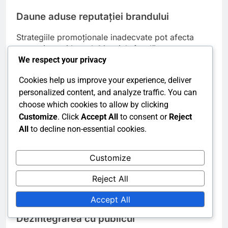
Daune aduse reputației brandului
Strategiile promoționale inadecvate pot afecta
reputația unui brand. Mesajele înșelătoare sau
campaniile prost executate pot duce la
We respect your privacy
insatisfacția clienților și percepții negative.
Cookies help us improve your experience, deliver
Menținerea unei voci de brand consistente și
personalized content, and analyze traffic. You can
autentice este vitală pentru a evita deteriorarea
încrederii cu publicul tău.
choose which cookies to allow by clicking
Customize
. Click
Accept All
to consent or
Reject
Pentru a proteja reputația brandului, efectuează
All
to decline non-essential cookies.
cercetări de piață amănunțite înainte de a lansa o
campanie. Asigură-te că toate materialele
Customize
promoționale se aliniază valorilor brandului și
așteptărilor clienților. Monitorizează rețelele
Reject All
sociale și feedback-ul clienților pentru a aborda
prompt orice probleme.
Accept All
Dezintegrarea cu publicul