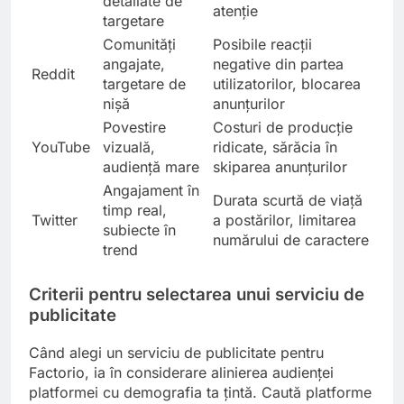
detaliate de
atenție
targetare
Comunități
Posibile reacții
angajate,
negative din partea
Reddit
targetare de
utilizatorilor, blocarea
nișă
anunțurilor
Povestire
Costuri de producție
YouTube
vizuală,
ridicate, sărăcia în
audiență mare
skiparea anunțurilor
Angajament în
Durata scurtă de viață
timp real,
Twitter
a postărilor, limitarea
subiecte în
numărului de caractere
trend
Criterii pentru selectarea unui serviciu de
publicitate
Când alegi un serviciu de publicitate pentru
Factorio, ia în considerare alinierea audienței
platformei cu demografia ta țintă. Caută platforme