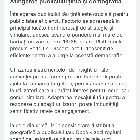
Atingerea publicului țintă și demografia
Înțelegerea publicului tău țintă este crucială pentru
publicitatea eficientă. Factorio se adresează în
principal jucătorilor interesați de strategie și
simulare, adesea având o pondere mai mare de
bărbați cu vârste între 18-35 de ani. Platformele
precum Reddit și Discord pot fi deosebit de
eficiente pentru a ajunge la această demografie.
Utilizarea instrumentelor de insight-uri ale
audienței pe platforme precum Facebook poate
ajuta la rafinarea targetării, permițându-ți să ajungi
la utilizatori care au arătat interes pentru jocuri sau
genuri similare. Adaptarea mesajului tău pentru a
rezoneze cu acești utilizatori poate îmbunătăți
semnificativ ratele de angajament.
În cele din urmă, ia în considerare distribuția
geografică a publicului tău. Dacă vizezi regiuni
specifice, asigură-te că anunțurile tale sunt